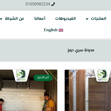
01050982234
المنتجات
الفيديوهات
أعمالنا
عن الشركة
English
مدونة سري دورز
P
P
أخر الأخبار
a
a
g
g
e
e