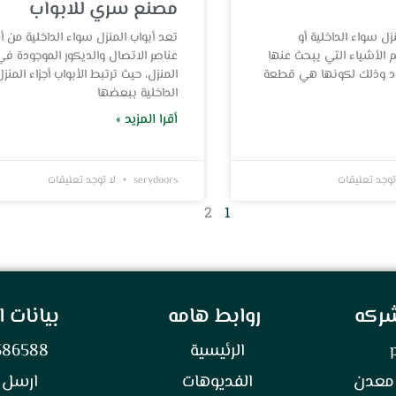
مصنع سري للابواب
نزل سواء الداخلية أو
تعد أبواب المنزل سواء الداخلية من 
م الأشياء التي يبحث عنها
عناصر الاتصال والديكور الموجودة في
فراد وذلك لكونها هي قطعة
المنزل، حيث ترتبط الأبواب أجزاء المنزل
الداخلية ببعضها
أقرا المزيد »
توجد تعليقات
serydoors
لا توجد تعليقات
2
1
شركه
روابط هامه
بيانات 
الرئيسية
386588
معدن
الفديوهات
ارسل 