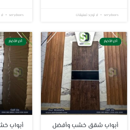
serydoors
لا توجد تعليقات
serydoors
لا 
أخر الأخبار
أخر الأخبار
أبواب شقق خشب وأفضل
أبواب خشب