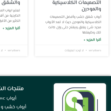
التصميمات الكلاسيكية
والشقق
والمودرن
تعتبر ابواب الم
الخارجية من أه
أبواب شقق خشب وأفضل التصميمات
الكثير من الأ
الكلاسيكية والمودرن حيث لا تعد الأبواب
مجرد شئ يغلق ويفتح حتى وإن كانت
أقرا المزيد »
تلك وظيفتها
أقرا المزيد »
serydoors
لا توجد تعليقات
serydoors
لا 
منتجات ال
أبواب pvc
أبواب خشب و 