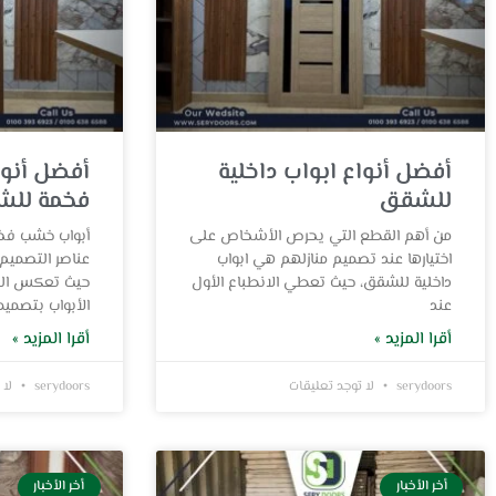
أفضل أنواع ابواب داخلية
أفضل أنو
للشقق
فخمة لل
من أهم القطع التي يحرص الأشخاص على
أبواب خشب فخ
اختيارها عند تصميم منازلهم هي ابواب
عناصر التصميم 
داخلية للشقق، حيث تعطي الانطباع الأول
حيث تعكس الرق
عند
الأبواب بتصميم
أقرا المزيد »
أقرا المزيد »
serydoors
لا توجد تعليقات
serydoors
لا 
أخر الأخبار
أخر الأخبار