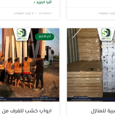
أقرا المزيد »
توجد تعليقات
serydoors
لا توجد تعليقات
أخر الأخبار
ية للمنازل
ابواب خشب للغرف من