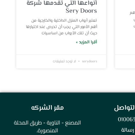
أنواعها التي تقدمها شركة
Sery Doors
أهم
تعتبر أبواب المنزل الداخلية والخارجية من
أهم الأمور التي يجب أن تحرص عند اختيارها
حيث أن تلك الأبواب من اساسيات
أقرا المزيد »
serydoors
لا توجد تعليقات
التواصل
مقر الشركه
01006
المصنع - الناوية - طريق المحلة
المنصورة.
رسالة