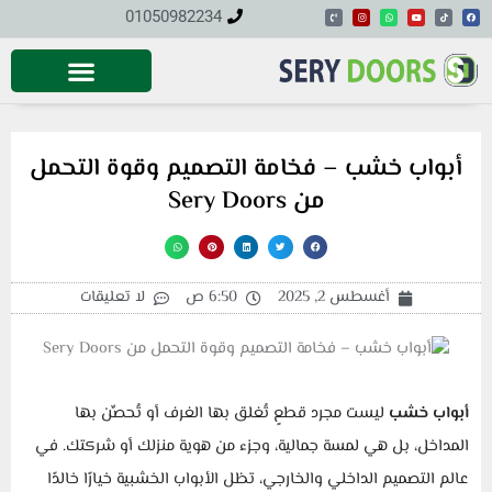
خطي
01050982234
P
I
W
Y
T
F
h
n
h
o
i
a
o
s
a
u
k
c
لى
n
t
t
t
t
e
e
a
s
u
o
b
-
g
a
b
k
o
لمحتوى
v
r
p
e
o
o
a
p
k
l
m
u
m
e
أبواب خشب – فخامة التصميم وقوة التحمل
من Sery Doors
أغسطس 2, 2025
6:50 ص
لا تعليقات
أبواب خشب
ليست مجرد قطعٍ تُغلق بها الغرف أو تُحصِّن بها
المداخل، بل هي لمسة جمالية، وجزء من هوية منزلك أو شركتك. في
عالم التصميم الداخلي والخارجي، تظل الأبواب الخشبية خيارًا خالدًا