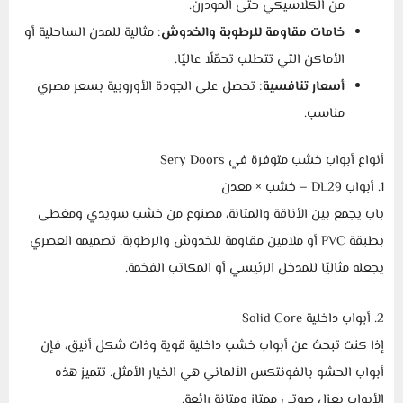
من الكلاسيكي حتى المودرن.
خامات مقاومة للرطوبة والخدوش
: مثالية للمدن الساحلية أو
الأماكن التي تتطلب تحمّلًا عاليًا.
أسعار تنافسية
: تحصل على الجودة الأوروبية بسعر مصري
مناسب.
أنواع أبواب خشب متوفرة في Sery Doors
1. أبواب DL29 – خشب × معدن
باب يجمع بين الأناقة والمتانة، مصنوع من خشب سويدي ومغطى
بطبقة PVC أو ملامين مقاومة للخدوش والرطوبة. تصميمه العصري
يجعله مثاليًا للمدخل الرئيسي أو المكاتب الفخمة.
2. أبواب داخلية Solid Core
إذا كنت تبحث عن أبواب خشب داخلية قوية وذات شكل أنيق، فإن
أبواب الحشو بالفونتكس الألماني هي الخيار الأمثل. تتميز هذه
الأبواب بعزل صوتي ممتاز ومتانة رائعة.