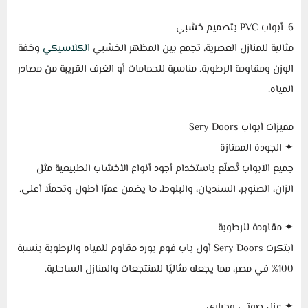
6. أبواب PVC بتصميم خشبي
مثالية للمنازل العصرية، تجمع بين المظهر الخشبي
الكلاسيكي
وخفة
الوزن ومقاومة الرطوبة. مناسبة للحمامات أو الغرف القريبة من مصادر
المياه.
مميزات أبواب Sery Doors
✦ الجودة الممتازة
جميع الأبواب تُصنّع باستخدام أجود أنواع الأخشاب الطبيعية مثل
الزان، الصنوبر، السنديان، والبلوط، ما يضمن عمرًا أطول وتحملًا أعلى.
✦ مقاومة للرطوبة
ابتكرت Sery Doors أول باب فوم بورد مقاوم للمياه والرطوبة بنسبة
100% في مصر، مما يجعله مثاليًا للمنتجعات والمنازل الساحلية.
✦ عزل صوتي وحراري