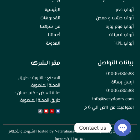
أبواب pvc
الرئيسية
أبواب خشب و معدن
الفديوهات
أبواب فوم بورد
عن شركتنا
أبواب لامينات
أعمالنا
أبواب HPL
المدونة
بيانات التواصل
مقر الشركه
01006386588
المصنع - الناوية - طريق
ارسل رسالة
المحلة المنصورة.
01006386588
صالة العرض - كفر حسان -
info@serydoors.com
طريق المحلة المنصورة.
المواعيد: من 11ص الي 6 م
Tiktok
Youtube
Instagram
Facebook
Contact us
جميع الحقوق محفوظة © serydoors
Hosted by Netarabia
الشروط والأحكام
Open
سياسة الخصوصية