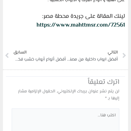
على أهمية و أنواع الغرف و الأبواب الخشبية .
لينك المقالة على جريدة محطة مصر:
https://www.mahttmsr.com/72561
xt
Prev
التالي
السابق
أفضل ابواب داخلية من مصنع Sery Doors
أفضل أنواع أبواب خشب فخمة للشقق
اترك تعليقاً
لن يتم نشر عنوان بريدك الإلكتروني.
الحقول الإلزامية مشار
إليها بـ
*
اكتب
هنا...