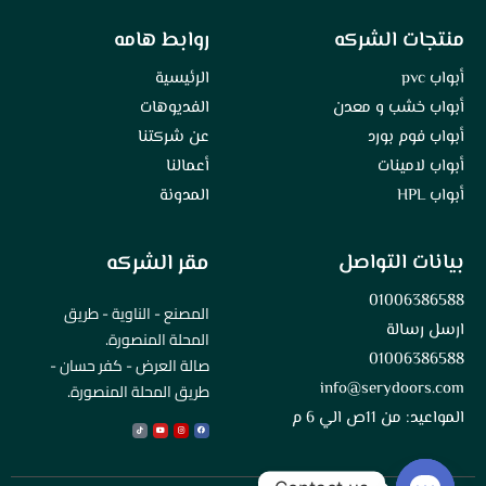
منتجات الشركه
روابط هامه
أبواب pvc
الرئيسية
أبواب خشب و معدن
الفديوهات
أبواب فوم بورد
عن شركتنا
أبواب لامينات
أعمالنا
أبواب HPL
المدونة
بيانات التواصل
مقر الشركه
01006386588
المصنع - الناوية - طريق
ارسل رسالة
المحلة المنصورة.
01006386588
صالة العرض - كفر حسان -
info@serydoors.com
طريق المحلة المنصورة.
المواعيد: من 11ص الي 6 م
Tiktok
Youtube
Instagram
Facebook