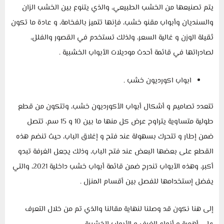
يتم تصنيعها من الخشب الطبيعي، والذي يتنوع بين الخشب الزان
والسنديان وأبواب مقنو خشب، فإنها تتميز بالفخامة، و عادة ما تكون
ثقيلة الوزن و غالية السعر، ولذلك تستخدم في القصور والفلل،
لصادراتها في قائمة أحدث موديلات الأبواب الخشبية .
ابواب اكورديون خشب .
تتعدد تصاميم و أشكال أبواب الأكورديون خشب، وتتكون من قطع
طولية متساوية يتراوح عرض كل منها ما بين 10 و 15 سم، تتصل
ضمن إطار و تتحرك بسهولة عند فتح و إغلاق الباب، حيث تنضم هذه
القطع على بعضها البعض عند فتح الباب، وذلك يجعل الغرفة تبدو
أكبر، وهذه الأبواب تندرج ضمن قائمة أبواب خشب داخلية 2021، والتي
يفضل إستخدامها للفصل بين أقسام المنزل .
إلى هنا نكون قد وصلنا لنهاية مقالنا والذي تم من خلال التعرف