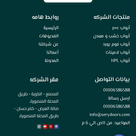
منتجات الشركه
روابط هامه
أبواب pvc
الرئيسية
أبواب خشب و معدن
الفديوهات
أبواب فوم بورد
عن شركتنا
أبواب لامينات
أعمالنا
أبواب HPL
المدونة
بيانات التواصل
مقر الشركه
01006386588
المصنع - الناوية - طريق
ارسل رسالة
المحلة المنصورة.
01006386588
صالة العرض - كفر حسان -
info@serydoors.com
طريق المحلة المنصورة.
المواعيد: من 11ص الي 6 م
Tiktok
Youtube
Instagram
Facebook