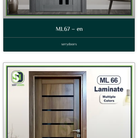
ML67 – en
serydoors