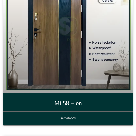
ML58 – en
serydoors