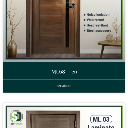
ML68 – en
serydoors