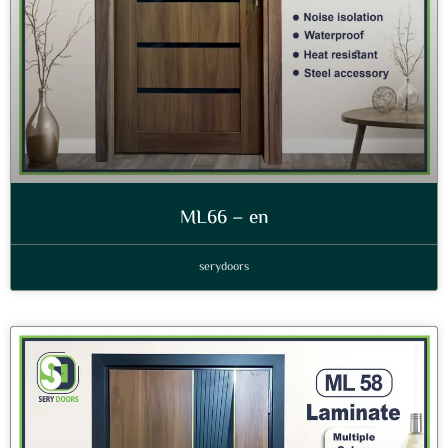
ML66 – en
serydoors