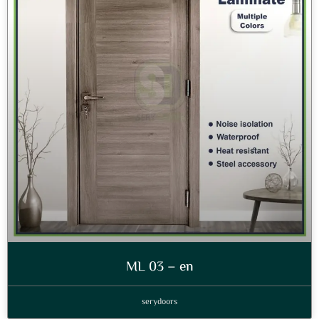
ML 03 – en
serydoors