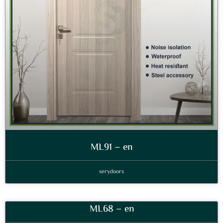
ML91 – en
serydoors
ML68 – en