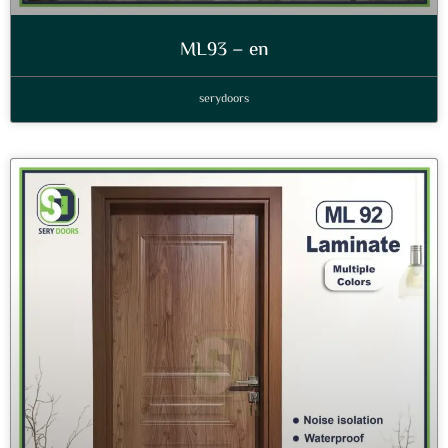
ML93 – en
serydoors