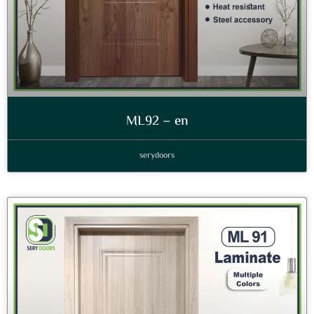
ML92 – en
serydoors