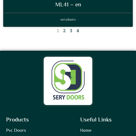
ML41 – en
serydoors
1
2
3
4
Products
Useful Links
Pvc Doors
Home